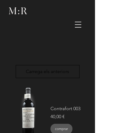
M : R
Carrega els anteriors
Contrafort 003
Preu
40,00 €
comprar