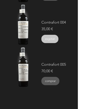
Contrafort 004
Preu
35,00 €
esgotat
Contrafort 005
Preu
70,00 €
comprar